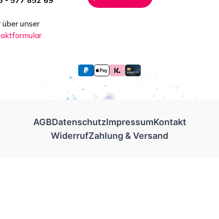
 - 577 852 69
 über unser
aktformular
AGB
Datenschutz
Impressum
Kontakt
Widerruf
Zahlung & Versand