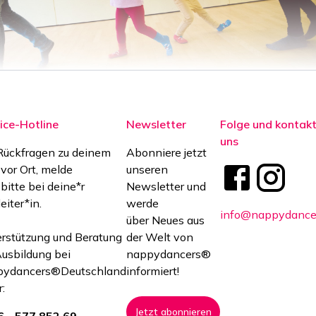
ice-Hotline
Newsletter
Folge und kontakt
uns
Rückfragen zu deinem
Abonniere jetzt
 vor Ort, melde
unseren
 bitte bei deine*r
Newsletter und
eiter*in.
werde
info@nappydance
über Neues aus
rstützung und Beratung
der Welt von
Ausbildung bei
nappydancers®
pydancers®Deutschland
informiert!
:
Jetzt abonnieren