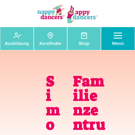
nappydancers®
Ausbildung
Kursfinder
Shop
Menü
S
Fam
i
ilie
m
nze
o
ntru