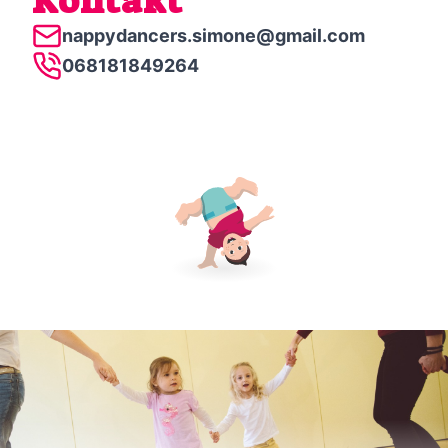
Kontakt
nappydancers.simone@gmail.com
068181849264