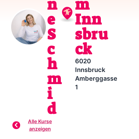
n
m
e
Inn
S
sbru
c
ck
h
6020
Innsbruck
m
Amberggasse
1
i
d
Alle Kurse
anzeigen