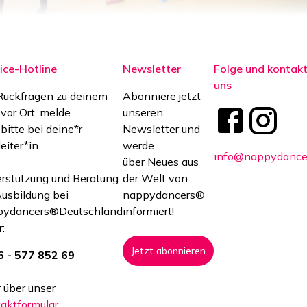
ice-Hotline
Newsletter
Folge und kontakt
uns
Rückfragen zu deinem
Abonniere jetzt
 vor Ort, melde
unseren
 bitte bei deine*r
Newsletter und
eiter*in.
werde
info@nappydance
über Neues aus
rstützung und Beratung
der Welt von
Ausbildung bei
nappydancers®
pydancers®Deutschland
informiert!
:
Jetzt abonnieren
 - 577 852 69
 über unser
aktformular