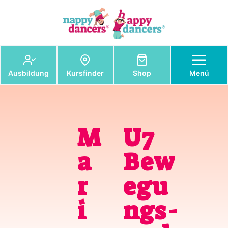
nappydancers®
Ausbildung
Kursfinder
Shop
Menü
M
U7
a
Bew
r
egu
i
ngs-