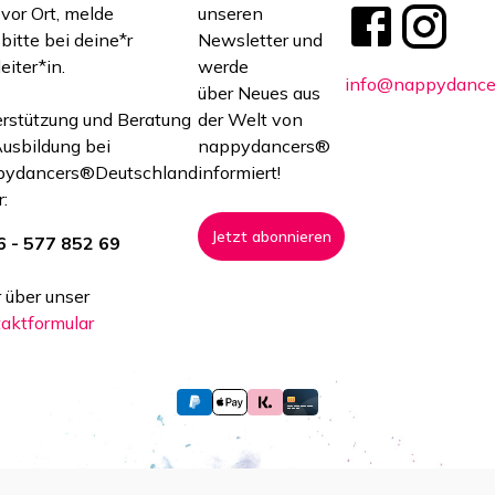
 vor Ort, melde
unseren
 bitte bei deine*r
Newsletter und
eiter*in.
werde
info@nappydance
über Neues aus
rstützung und Beratung
der Welt von
Ausbildung bei
nappydancers®
pydancers®Deutschland
informiert!
:
Jetzt abonnieren
 - 577 852 69
 über unser
aktformular