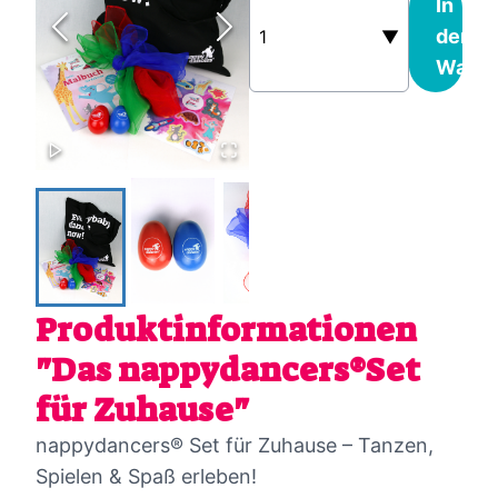
In
den
1
▼
Waren
Produktinformationen
"
Das nappydancers®Set
für Zuhause
"
nappydancers® Set für Zuhause – Tanzen,
Spielen & Spaß erleben!